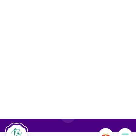
Le site Internet Boncado utilise des cookies. Certains
cookies sont nécessaires au bon fonctionnement du site
Internet et, s'ils sont désactivés, provoquent une dégradation
de l'expérience utilisateur ou désactivent certaines
fonctionnalités du site. D'autres cookies sont utilisés à des
fins d'analyse ou de marketing.
Accepter les cookies
Gérer les cookies