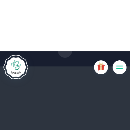
Le site Internet Boncado utilise des cookies. Certains
cookies sont nécessaires au bon fonctionnement du site
Internet et, s'ils sont désactivés, provoquent une dégradation
de l'expérience utilisateur ou désactivent certaines
fonctionnalités du site. D'autres cookies sont utilisés à des
fins d'analyse ou de marketing.
Accepter les cookies
Gérer les cookies