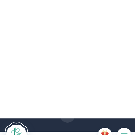
Le site Internet Boncado utilise des cookies. Certains
cookies sont nécessaires au bon fonctionnement du site
Internet et, s'ils sont désactivés, provoquent une dégradation
de l'expérience utilisateur ou désactivent certaines
fonctionnalités du site. D'autres cookies sont utilisés à des
fins d'analyse ou de marketing.
Accepter les cookies
Gérer les cookies