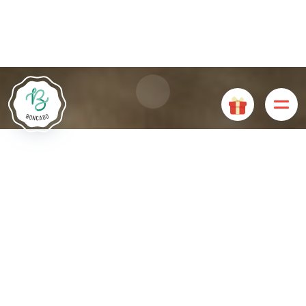
Le site Internet Boncado utilise des cookies. Certains
cookies sont nécessaires au bon fonctionnement du site
Internet et, s'ils sont désactivés, provoquent une dégradation
de l'expérience utilisateur ou désactivent certaines
fonctionnalités du site. D'autres cookies sont utilisés à des
fins d'analyse ou de marketing.
Accepter les cookies
Gérer les cookies