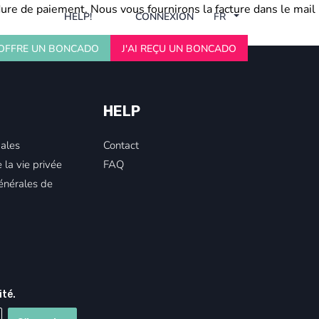
ure de paiement. Nous vous fournirons la facture dans le mail
HELP!
CONNEXION
FR
'OFFRE UN BONCADO
J'AI REÇU UN BONCADO
HELP
ales
Contact
 la vie privée
FAQ
énérales de
ité.