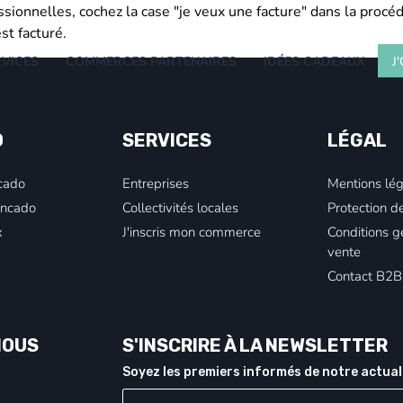
ionnelles, cochez la case "je veux une facture" dans la procéd
t facturé.
RVICES
COMMERCES PARTENAIRES
IDÉES CADEAUX
J
O
SERVICES
LÉGAL
ncado
Entreprises
Mentions lég
Boncado
Collectivités locales
Protection de
x
J'inscris mon commerce
Conditions g
vente
Contact B2B
NOUS
S'INSCRIRE À LA NEWSLETTER
Soyez les premiers informés de notre actual