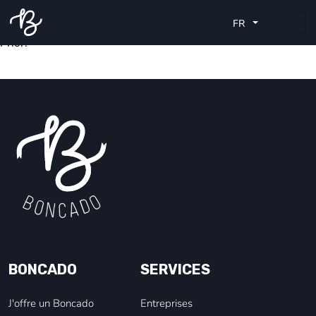
L'envoi postal coûte 2,99€.
FR
Cela comprend les frais d'impression, la pochette, et l'envoi
Prior.
BONCADO
SERVICES
J'offre un Boncado
Entreprises