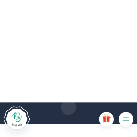
Le site Internet Boncado utilise des cookies. Certains
cookies sont nécessaires au bon fonctionnement du site
Internet et, s'ils sont désactivés, provoquent une dégradation
de l'expérience utilisateur ou désactivent certaines
fonctionnalités du site. D'autres cookies sont utilisés à des
fins d'analyse ou de marketing.
Accepter les cookies
Gérer les cookies