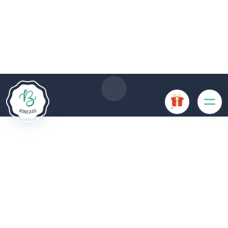
Le site Internet Boncado utilise des cookies. Certains
cookies sont nécessaires au bon fonctionnement du site
Internet et, s'ils sont désactivés, provoquent une dégradation
de l'expérience utilisateur ou désactivent certaines
fonctionnalités du site. D'autres cookies sont utilisés à des
fins d'analyse ou de marketing.
Accepter les cookies
Gérer les cookies