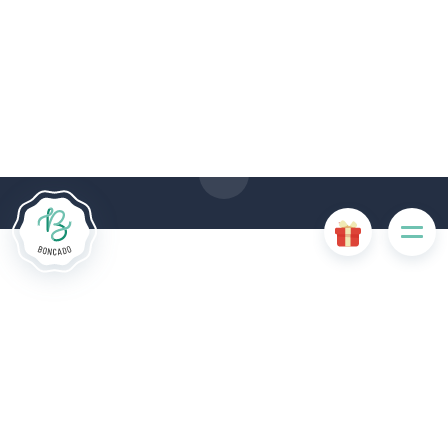
Le site Internet Boncado utilise des cookies. Certains
cookies sont nécessaires au bon fonctionnement du site
Internet et, s'ils sont désactivés, provoquent une dégradation
de l'expérience utilisateur ou désactivent certaines
fonctionnalités du site. D'autres cookies sont utilisés à des
fins d'analyse ou de marketing.
Accepter les cookies
Gérer les cookies