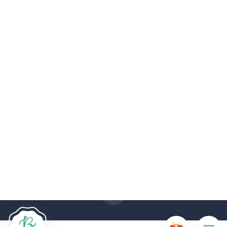
Le site Internet Boncado utilise des cookies. Certains
cookies sont nécessaires au bon fonctionnement du site
Internet et, s'ils sont désactivés, provoquent une dégradation
de l'expérience utilisateur ou désactivent certaines
fonctionnalités du site. D'autres cookies sont utilisés à des
fins d'analyse ou de marketing.
Accepter les cookies
Gérer les cookies