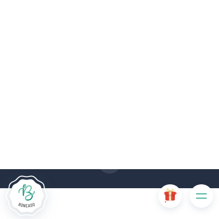
Le site Internet Boncado utilise des cookies. Certains
cookies sont nécessaires au bon fonctionnement du site
Internet et, s'ils sont désactivés, provoquent une dégradation
de l'expérience utilisateur ou désactivent certaines
fonctionnalités du site. D'autres cookies sont utilisés à des
fins d'analyse ou de marketing.
Accepter les cookies
Gérer les cookies