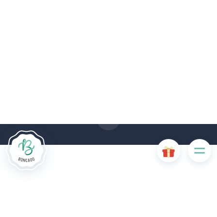
Le site Internet Boncado utilise des cookies. Certains
cookies sont nécessaires au bon fonctionnement du site
Internet et, s'ils sont désactivés, provoquent une dégradation
de l'expérience utilisateur ou désactivent certaines
fonctionnalités du site. D'autres cookies sont utilisés à des
fins d'analyse ou de marketing.
Accepter les cookies
Gérer les cookies