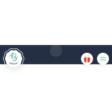
Le site Internet Boncado utilise des cookies. Certains
cookies sont nécessaires au bon fonctionnement du site
Internet et, s'ils sont désactivés, provoquent une dégradation
de l'expérience utilisateur ou désactivent certaines
fonctionnalités du site. D'autres cookies sont utilisés à des
fins d'analyse ou de marketing.
Accepter les cookies
Gérer les cookies