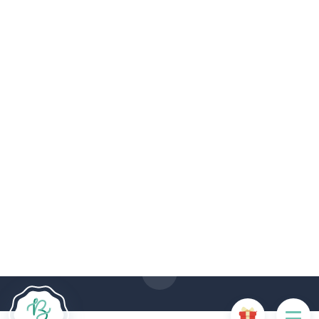
Le site Internet Boncado utilise des cookies. Certains
cookies sont nécessaires au bon fonctionnement du site
Internet et, s'ils sont désactivés, provoquent une dégradation
de l'expérience utilisateur ou désactivent certaines
fonctionnalités du site. D'autres cookies sont utilisés à des
fins d'analyse ou de marketing.
Accepter les cookies
Gérer les cookies