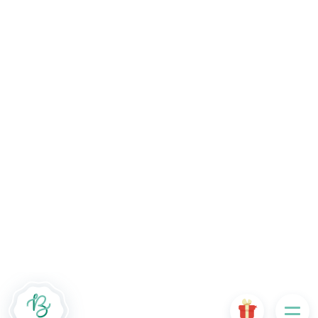
Le site Internet Boncado utilise des cookies. Certains
cookies sont nécessaires au bon fonctionnement du site
Internet et, s'ils sont désactivés, provoquent une dégradation
de l'expérience utilisateur ou désactivent certaines
fonctionnalités du site. D'autres cookies sont utilisés à des
fins d'analyse ou de marketing.
Accepter les cookies
Gérer les cookies