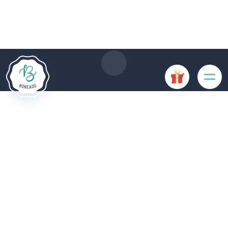
Le site Internet Boncado utilise des cookies. Certains
cookies sont nécessaires au bon fonctionnement du site
Internet et, s'ils sont désactivés, provoquent une dégradation
de l'expérience utilisateur ou désactivent certaines
fonctionnalités du site. D'autres cookies sont utilisés à des
fins d'analyse ou de marketing.
Accepter les cookies
Gérer les cookies