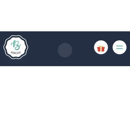
Le site Internet Boncado utilise des cookies. Certains
cookies sont nécessaires au bon fonctionnement du site
Internet et, s'ils sont désactivés, provoquent une dégradation
de l'expérience utilisateur ou désactivent certaines
fonctionnalités du site. D'autres cookies sont utilisés à des
fins d'analyse ou de marketing.
Accepter les cookies
Gérer les cookies