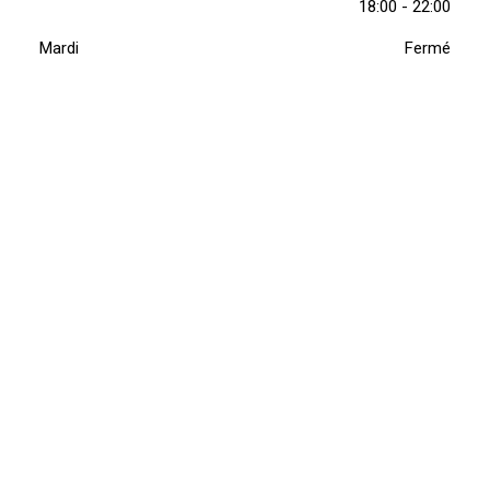
18:00 - 22:00
Mardi
Fermé
Mercredi
Fermé
Jeudi
11:30 - 14:30
18:00 - 22:00
Vendredi
11:30 - 14:30
18:00 - 22:00
Samedi
11:30 - 14:30
18:00 - 22:00
Dimanche
11:30 - 14:30
18:00 - 22:00
Infos pratiques
Avenue Edouard Remy 7
0499 62 99 03
4681 Hermalle