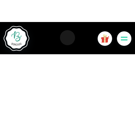
Le site Internet Boncado utilise des cookies. Certains
cookies sont nécessaires au bon fonctionnement du site
Internet et, s'ils sont désactivés, provoquent une dégradation
de l'expérience utilisateur ou désactivent certaines
fonctionnalités du site. D'autres cookies sont utilisés à des
fins d'analyse ou de marketing.
Accepter les cookies
Gérer les cookies