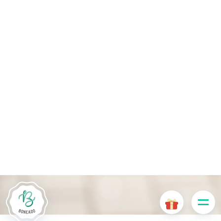
Le site Internet Boncado utilise des cookies. Certains
cookies sont nécessaires au bon fonctionnement du site
Internet et, s'ils sont désactivés, provoquent une dégradation
de l'expérience utilisateur ou désactivent certaines
fonctionnalités du site. D'autres cookies sont utilisés à des
fins d'analyse ou de marketing.
Accepter les cookies
Gérer les cookies