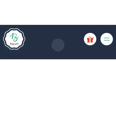
Le site Internet Boncado utilise des cookies. Certains
cookies sont nécessaires au bon fonctionnement du site
Internet et, s'ils sont désactivés, provoquent une dégradation
de l'expérience utilisateur ou désactivent certaines
fonctionnalités du site. D'autres cookies sont utilisés à des
fins d'analyse ou de marketing.
Accepter les cookies
Gérer les cookies