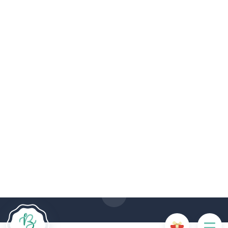
Le site Internet Boncado utilise des cookies. Certains
cookies sont nécessaires au bon fonctionnement du site
Internet et, s'ils sont désactivés, provoquent une dégradation
de l'expérience utilisateur ou désactivent certaines
fonctionnalités du site. D'autres cookies sont utilisés à des
fins d'analyse ou de marketing.
Accepter les cookies
Gérer les cookies