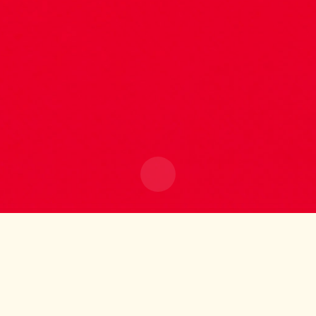
Le site Internet Boncado utilise des cookies. Certains
cookies sont nécessaires au bon fonctionnement du site
Internet et, s'ils sont désactivés, provoquent une dégradation
de l'expérience utilisateur ou désactivent certaines
fonctionnalités du site. D'autres cookies sont utilisés à des
fins d'analyse ou de marketing.
Accepter les cookies
Gérer les cookies