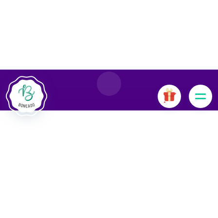
Le site Internet Boncado utilise des cookies. Certains
cookies sont nécessaires au bon fonctionnement du site
Internet et, s'ils sont désactivés, provoquent une dégradation
de l'expérience utilisateur ou désactivent certaines
fonctionnalités du site. D'autres cookies sont utilisés à des
fins d'analyse ou de marketing.
Accepter les cookies
Gérer les cookies