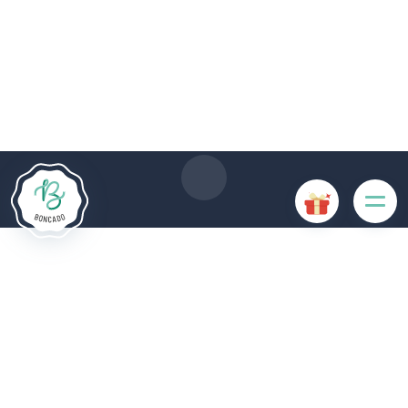
Le site Internet Boncado utilise des cookies. Certains
cookies sont nécessaires au bon fonctionnement du site
Internet et, s'ils sont désactivés, provoquent une dégradation
de l'expérience utilisateur ou désactivent certaines
fonctionnalités du site. D'autres cookies sont utilisés à des
fins d'analyse ou de marketing.
Accepter les cookies
Gérer les cookies