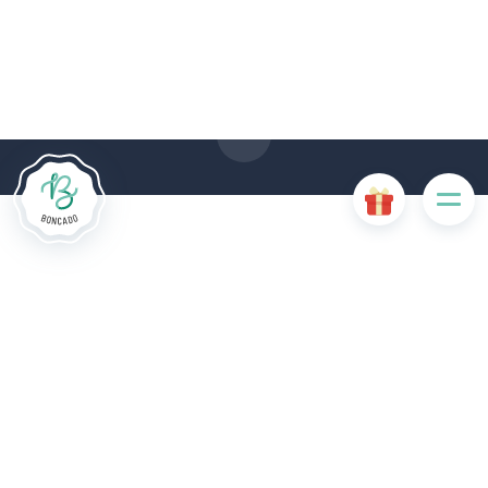
Le site Internet Boncado utilise des cookies. Certains
cookies sont nécessaires au bon fonctionnement du site
Internet et, s'ils sont désactivés, provoquent une dégradation
de l'expérience utilisateur ou désactivent certaines
fonctionnalités du site. D'autres cookies sont utilisés à des
fins d'analyse ou de marketing.
Accepter les cookies
Gérer les cookies