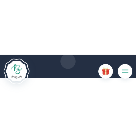
Le site Internet Boncado utilise des cookies. Certains
cookies sont nécessaires au bon fonctionnement du site
Internet et, s'ils sont désactivés, provoquent une dégradation
de l'expérience utilisateur ou désactivent certaines
fonctionnalités du site. D'autres cookies sont utilisés à des
fins d'analyse ou de marketing.
Accepter les cookies
Gérer les cookies