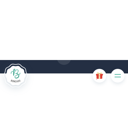
Le site Internet Boncado utilise des cookies. Certains
cookies sont nécessaires au bon fonctionnement du site
Internet et, s'ils sont désactivés, provoquent une dégradation
de l'expérience utilisateur ou désactivent certaines
fonctionnalités du site. D'autres cookies sont utilisés à des
fins d'analyse ou de marketing.
Accepter les cookies
Gérer les cookies