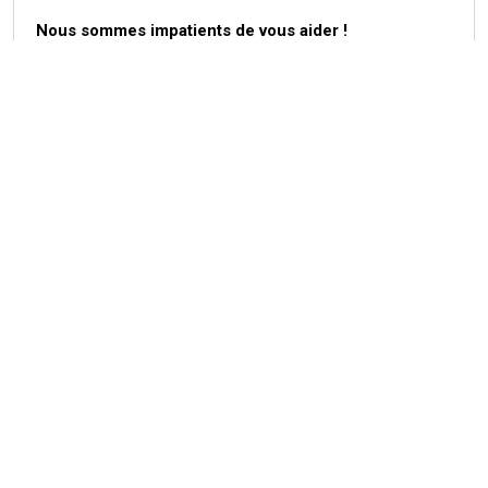
Nous sommes impatients de vous aider !
Remplissez simplement le formulaire, et nous vous
contacterons rapidement pour vous aider.
Prénom
Nom
Email
Téléphone