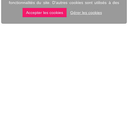
Faq
Jusqu'à quel heure êtes vous ouvert le samedi
?
Proposez vous des boissons pendant le karaoke
?