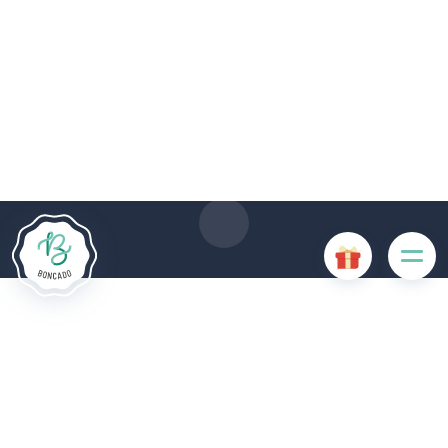
Le site Internet Boncado utilise des cookies. Certains
cookies sont nécessaires au bon fonctionnement du site
Internet et, s'ils sont désactivés, provoquent une dégradation
de l'expérience utilisateur ou désactivent certaines
fonctionnalités du site. D'autres cookies sont utilisés à des
fins d'analyse ou de marketing.
Accepter les cookies
Gérer les cookies