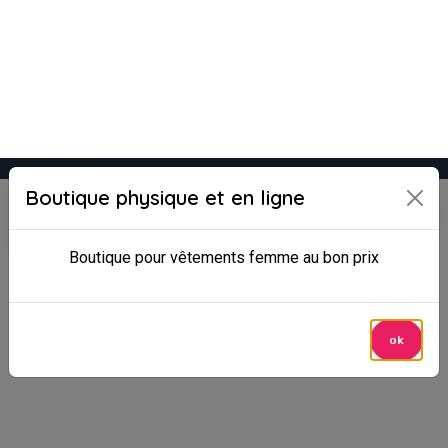
Le site Internet Boncado utilise des cookies. Certains
cookies sont nécessaires au bon fonctionnement du site
Internet et, s'ils sont désactivés, provoquent une dégradation
de l'expérience utilisateur ou désactivent certaines
fonctionnalités du site. D'autres cookies sont utilisés à des
fins d'analyse ou de marketing.
Accepter les cookies
Gérer les cookies