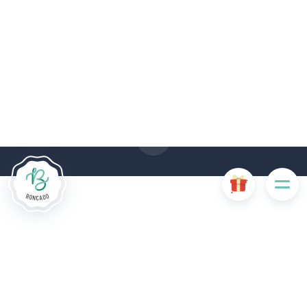
Le site Internet Boncado utilise des cookies. Certains
cookies sont nécessaires au bon fonctionnement du site
Internet et, s'ils sont désactivés, provoquent une dégradation
de l'expérience utilisateur ou désactivent certaines
fonctionnalités du site. D'autres cookies sont utilisés à des
fins d'analyse ou de marketing.
Accepter les cookies
Gérer les cookies