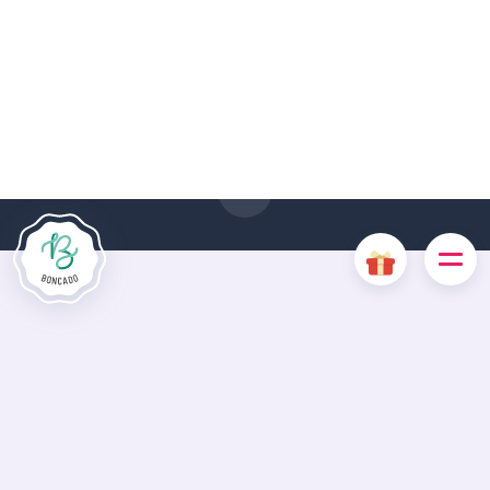
Le site Internet Boncado utilise des cookies. Certains
cookies sont nécessaires au bon fonctionnement du site
Internet et, s'ils sont désactivés, provoquent une dégradation
de l'expérience utilisateur ou désactivent certaines
fonctionnalités du site. D'autres cookies sont utilisés à des
fins d'analyse ou de marketing.
Accepter les cookies
Gérer les cookies