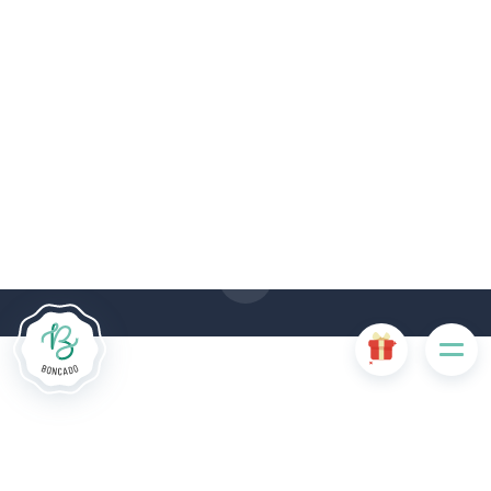
Le site Internet Boncado utilise des cookies. Certains
cookies sont nécessaires au bon fonctionnement du site
Internet et, s'ils sont désactivés, provoquent une dégradation
de l'expérience utilisateur ou désactivent certaines
fonctionnalités du site. D'autres cookies sont utilisés à des
fins d'analyse ou de marketing.
Accepter les cookies
Gérer les cookies