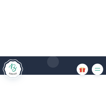
Le site Internet Boncado utilise des cookies. Certains
cookies sont nécessaires au bon fonctionnement du site
Internet et, s'ils sont désactivés, provoquent une dégradation
de l'expérience utilisateur ou désactivent certaines
fonctionnalités du site. D'autres cookies sont utilisés à des
fins d'analyse ou de marketing.
Accepter les cookies
Gérer les cookies