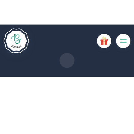
Le site Internet Boncado utilise des cookies. Certains
cookies sont nécessaires au bon fonctionnement du site
Internet et, s'ils sont désactivés, provoquent une dégradation
de l'expérience utilisateur ou désactivent certaines
fonctionnalités du site. D'autres cookies sont utilisés à des
fins d'analyse ou de marketing.
Accepter les cookies
Gérer les cookies