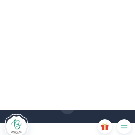
De # PLATFORM_BRANDED_NAME # website maakt
gebruik van cookies. Sommige cookies zijn noodzakelijk voor
de goede werking van de website en als ze uitgeschakeld
zijn, zullen ze de gebruikerservaring negatief beïnvloeden of
ervoor zorgen dat sommige functies van de website
uitgeschakeld zijn. Andere cookies worden gebruikt voor
analyse- of marketingdoeleinden.
Cookies aanvaarden
Mijn cookies beheren