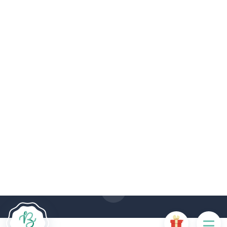
De # PLATFORM_BRANDED_NAME # website maakt
gebruik van cookies. Sommige cookies zijn noodzakelijk voor
de goede werking van de website en als ze uitgeschakeld
zijn, zullen ze de gebruikerservaring negatief beïnvloeden of
ervoor zorgen dat sommige functies van de website
uitgeschakeld zijn. Andere cookies worden gebruikt voor
analyse- of marketingdoeleinden.
Cookies aanvaarden
Mijn cookies beheren