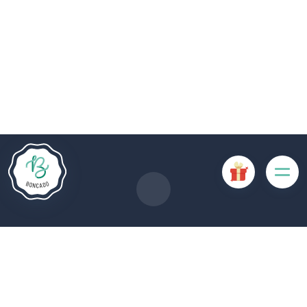
De # PLATFORM_BRANDED_NAME # website maakt
gebruik van cookies. Sommige cookies zijn noodzakelijk voor
de goede werking van de website en als ze uitgeschakeld
zijn, zullen ze de gebruikerservaring negatief beïnvloeden of
ervoor zorgen dat sommige functies van de website
uitgeschakeld zijn. Andere cookies worden gebruikt voor
analyse- of marketingdoeleinden.
Cookies aanvaarden
Mijn cookies beheren