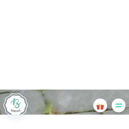
De # PLATFORM_BRANDED_NAME # website maakt
gebruik van cookies. Sommige cookies zijn noodzakelijk voor
de goede werking van de website en als ze uitgeschakeld
zijn, zullen ze de gebruikerservaring negatief beïnvloeden of
ervoor zorgen dat sommige functies van de website
uitgeschakeld zijn. Andere cookies worden gebruikt voor
analyse- of marketingdoeleinden.
Cookies aanvaarden
Mijn cookies beheren