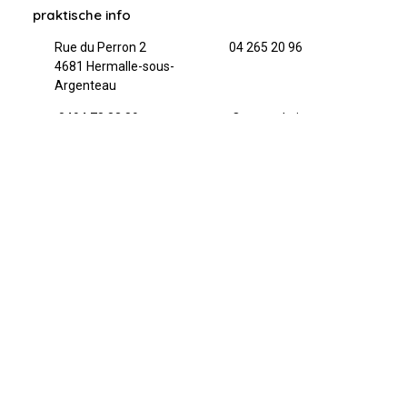
praktische info
Rue du Perron 2
04 265 20 96
4681 Hermalle-sous-
Argenteau
0494 78 83 89
Onze website
Onze Facebookpagina
Onze Instagrampagina