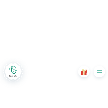
De # PLATFORM_BRANDED_NAME # website maakt
gebruik van cookies. Sommige cookies zijn noodzakelijk voor
de goede werking van de website en als ze uitgeschakeld
zijn, zullen ze de gebruikerservaring negatief beïnvloeden of
ervoor zorgen dat sommige functies van de website
uitgeschakeld zijn. Andere cookies worden gebruikt voor
analyse- of marketingdoeleinden.
Cookies aanvaarden
Mijn cookies beheren