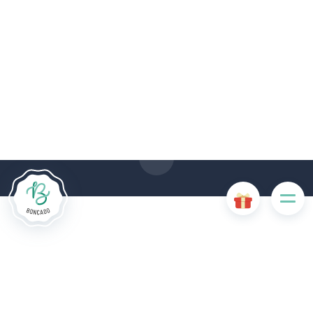
De # PLATFORM_BRANDED_NAME # website maakt
gebruik van cookies. Sommige cookies zijn noodzakelijk voor
de goede werking van de website en als ze uitgeschakeld
zijn, zullen ze de gebruikerservaring negatief beïnvloeden of
ervoor zorgen dat sommige functies van de website
uitgeschakeld zijn. Andere cookies worden gebruikt voor
analyse- of marketingdoeleinden.
Cookies aanvaarden
Mijn cookies beheren