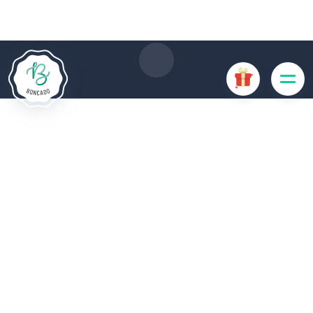
gebruik van cookies. Sommige cookies zijn noodzakelijk voor
de goede werking van de website en als ze uitgeschakeld
zijn, zullen ze de gebruikerservaring negatief beïnvloeden of
ervoor zorgen dat sommige functies van de website
uitgeschakeld zijn. Andere cookies worden gebruikt voor
analyse- of marketingdoeleinden.
Cookies aanvaarden
Mijn cookies beheren