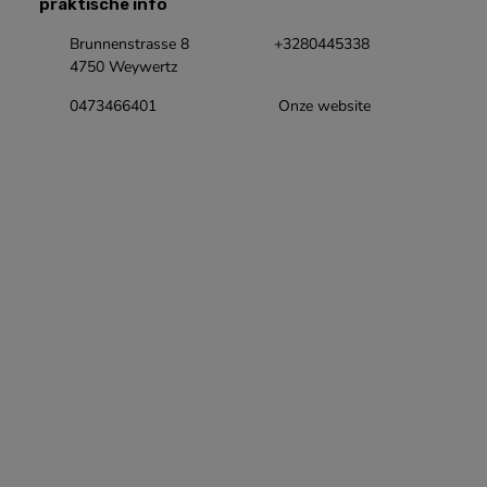
praktische info
Brunnenstrasse 8
+3280445338
4750 Weywertz
0473466401
Onze website
Onze Facebookpagina