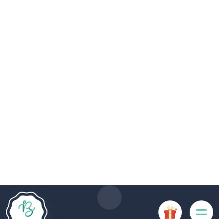
De # PLATFORM_BRANDED_NAME # website maakt
gebruik van cookies. Sommige cookies zijn noodzakelijk voor
de goede werking van de website en als ze uitgeschakeld
zijn, zullen ze de gebruikerservaring negatief beïnvloeden of
ervoor zorgen dat sommige functies van de website
uitgeschakeld zijn. Andere cookies worden gebruikt voor
analyse- of marketingdoeleinden.
Cookies aanvaarden
Mijn cookies beheren