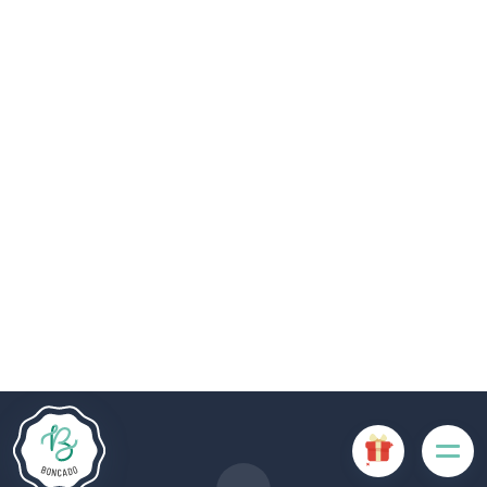
De # PLATFORM_BRANDED_NAME # website maakt
gebruik van cookies. Sommige cookies zijn noodzakelijk voor
de goede werking van de website en als ze uitgeschakeld
zijn, zullen ze de gebruikerservaring negatief beïnvloeden of
ervoor zorgen dat sommige functies van de website
uitgeschakeld zijn. Andere cookies worden gebruikt voor