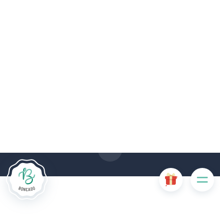
De # PLATFORM_BRANDED_NAME # website maakt
gebruik van cookies. Sommige cookies zijn noodzakelijk voor
de goede werking van de website en als ze uitgeschakeld
zijn, zullen ze de gebruikerservaring negatief beïnvloeden of
ervoor zorgen dat sommige functies van de website
uitgeschakeld zijn. Andere cookies worden gebruikt voor
analyse- of marketingdoeleinden.
Cookies aanvaarden
Mijn cookies beheren