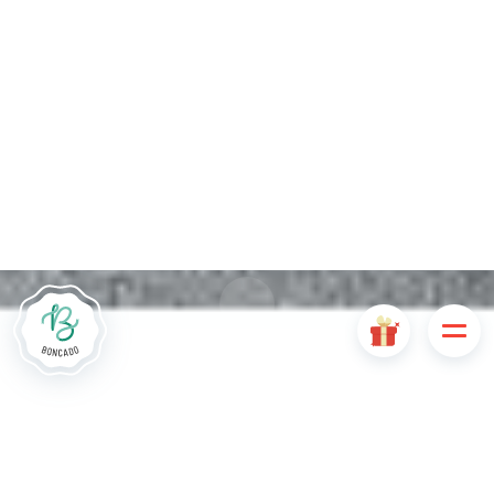
De # PLATFORM_BRANDED_NAME # website maakt
gebruik van cookies. Sommige cookies zijn noodzakelijk voor
de goede werking van de website en als ze uitgeschakeld
zijn, zullen ze de gebruikerservaring negatief beïnvloeden of
ervoor zorgen dat sommige functies van de website
uitgeschakeld zijn. Andere cookies worden gebruikt voor
analyse- of marketingdoeleinden.
Cookies aanvaarden
Mijn cookies beheren