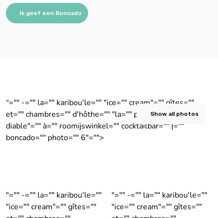
Ik geef een Boncado
"="" -="" la="" karibou'le="" "ice="" cream"="" gîtes=""
et="" chambres="" d'hôthe="" "la="" piere="" du=""
Show all photos
diable"="" à="" roomijswinkel="" cocktailbar="" |=""
boncado="" photo="" 6"="">
"="" -="" la="" karibou'le=""
"="" -="" la="" karibou'le=""
"ice="" cream"="" gîtes=""
"ice="" cream"="" gîtes=""
et="" chambres=""
et="" chambres=""