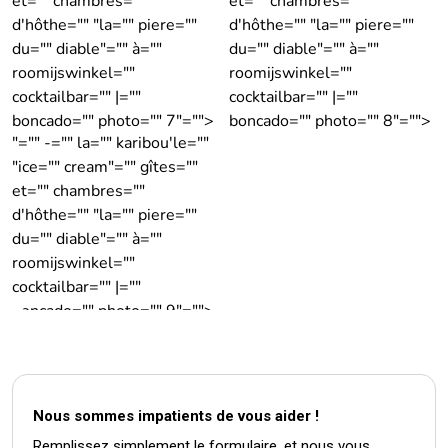
d'hôthe="" "la="" piere=""
d'hôthe="" "la="" piere=""
du="" diable"="" à=""
du="" diable"="" à=""
roomijswinkel=""
roomijswinkel=""
cocktailbar="" |=""
cocktailbar="" |=""
boncado="" photo="" 7"="">
boncado="" photo="" 8"="">
"="" -="" la="" karibou'le=""
"ice="" cream"="" gîtes=""
et="" chambres=""
d'hôthe="" "la="" piere=""
du="" diable"="" à=""
roomijswinkel=""
cocktailbar="" |=""
boncado="" photo="" 9"="">
Nous sommes impatients de vous aider !
Remplissez simplement le formulaire, et nous vous