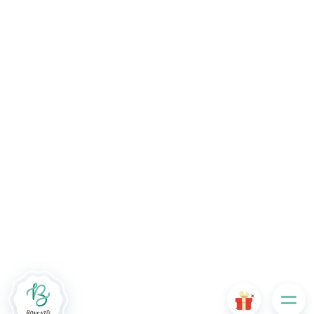
De # PLATFORM_BRANDED_NAME # website maakt
gebruik van cookies. Sommige cookies zijn noodzakelijk voor
de goede werking van de website en als ze uitgeschakeld
zijn, zullen ze de gebruikerservaring negatief beïnvloeden of
ervoor zorgen dat sommige functies van de website
uitgeschakeld zijn. Andere cookies worden gebruikt voor
analyse- of marketingdoeleinden.
Cookies aanvaarden
Mijn cookies beheren