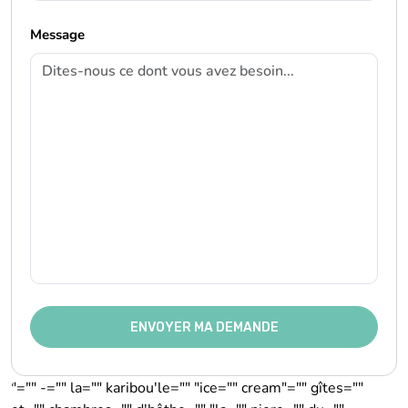
Message
ENVOYER MA DEMANDE
"="" -="" la="" karibou'le="" "ice="" cream"="" gîtes=""