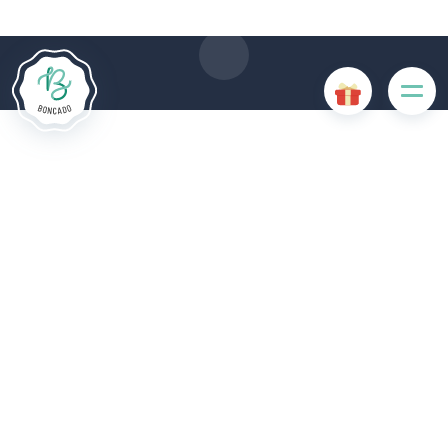
de goede werking van de website en als ze uitgeschakeld
zijn, zullen ze de gebruikerservaring negatief beïnvloeden of
ervoor zorgen dat sommige functies van de website
uitgeschakeld zijn. Andere cookies worden gebruikt voor
analyse- of marketingdoeleinden.
Cookies aanvaarden
Mijn cookies beheren